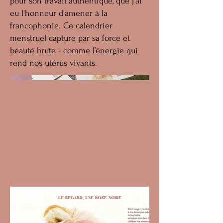
pour son travail authentique, que j'ai
eu l'honneur d'amener à la
francophonie. Ce calendrier
menstruel capture par sa force et
beauté brute - comme l’énergie qui
rend nos utérus vivants.