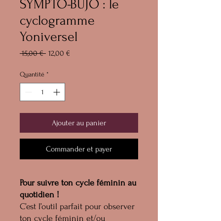
SYMPTO-BUJO : le
cyclogramme
Yoniversel
Prix
Prix
 15,00 € 
12,00 €
original
promotionnel
Quantité
*
Ajouter au panier
Commander et payer
Pour suivre ton cycle féminin au
quotidien !
C’est l’outil parfait pour observer
ton cycle féminin et/ou