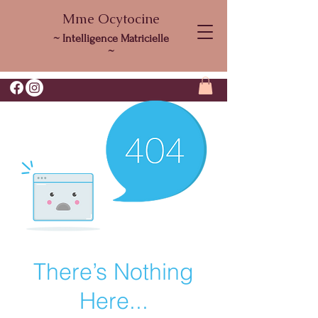
Mme Ocytocine
~ Intelligence Matricielle
~
There’s Nothing
Here...