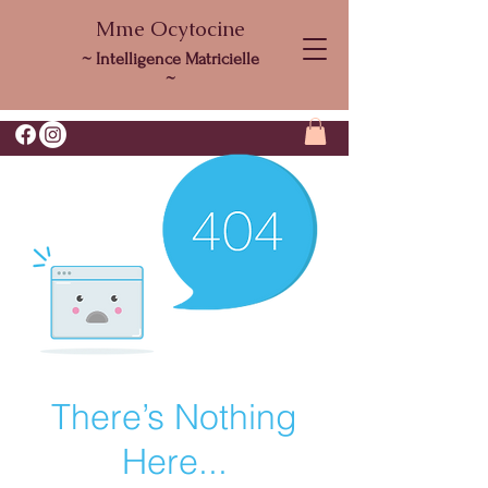
Mme Ocytocine
~ Intelligence Matricielle
~
There’s Nothing
Here...