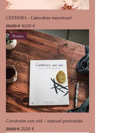
CENTAURA - Calendrier menstruel
Prix original
Prix promotionnel
20,00 €
16,00 €
Promo
Construire son nid – manuel postnatale
Prix original
Prix promotionnel
25,00 €
21,00 €