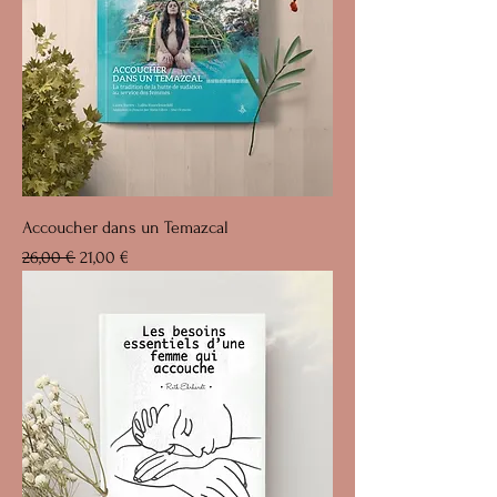
Accoucher dans un Temazcal
Prix original
Prix promotionnel
26,00 €
21,00 €