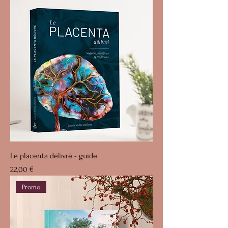
Le placenta délivré - guide
Prix
22,00 €
Promo